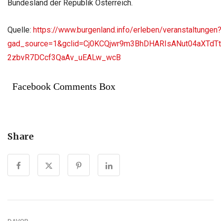
Bundesland der Republik Österreich.
Quelle:
https://www.burgenland.info/erleben/veranstaltungen
gad_source=1&gclid=Cj0KCQjwr9m3BhDHARIsANut04aXTdT
2zbvR7DCcf3QaAv_uEALw_wcB
Facebook Comments Box
Share