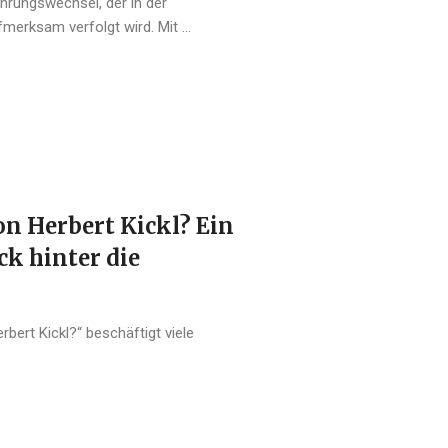
hrungswechsel, der in der
erksam verfolgt wird. Mit ...
n Herbert Kickl? Ein
ck hinter die
bert Kickl?“ beschäftigt viele