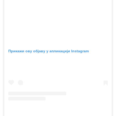
Прикажи ову објаву у апликацији Instagram