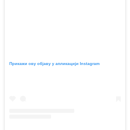
Прикажи ову објаву у апликацији Instagram