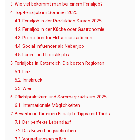
3
Wie viel bekommt man bei einem Ferialjob?
4
Top-Ferialjob im Sommer 2025
4.1
Ferialjob in der Produktion Saison 2025
4.2
Ferialjob in der Küche oder Gastronomie
4.3
Promotion für Hilfsorganisationen
4.4
Social Influencer als Nebenjob
4.5
Lager- und Logistikjobs
5
Ferialjobs in Österreich: Die besten Regionen
5.1
Linz
5.2
Innsbruck
5.3
Wien
6
Pflichtpraktikum und Sommerpraktikum 2025
6.1
Internationale Möglichkeiten
7
Bewerbung für einen Ferialjob: Tipps und Tricks
7.1
Der perfekte Lebenslauf
7.2
Das Bewerbungsschreiben
7.3
Vorstellungsgespräch