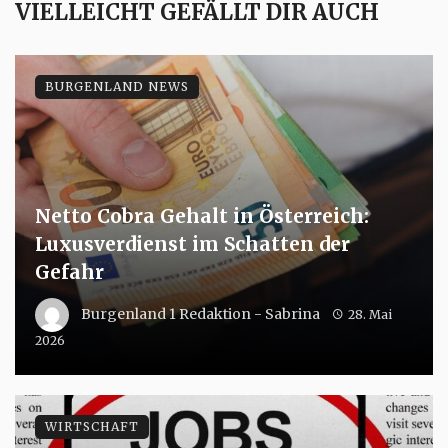
VIELLEICHT GEFÄLLT DIR AUCH
BURGENLAND NEWS
Netto Cobra Gehalt in Österreich:
Luxusverdienst im Schatten der
Gefahr
Burgenland 1 Redaktion - Sabrina
28. Mai
2026
WIRTSCHAFT