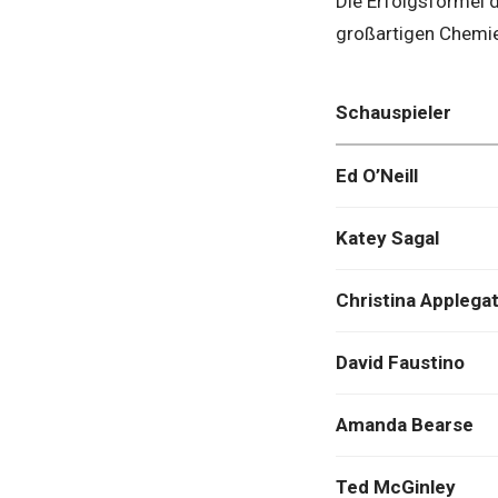
Die Erfolgsformel d
großartigen Chemie 
Schauspieler
Ed O’Neill
Katey Sagal
Christina Applega
David Faustino
Amanda Bearse
Ted McGinley