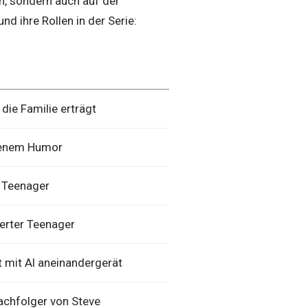
n, sondern auch auf der
d ihre Rollen in der Serie:
die Familie erträgt
igenem Humor
 Teenager
ierter Teenager
t mit Al aneinandergerät
achfolger von Steve