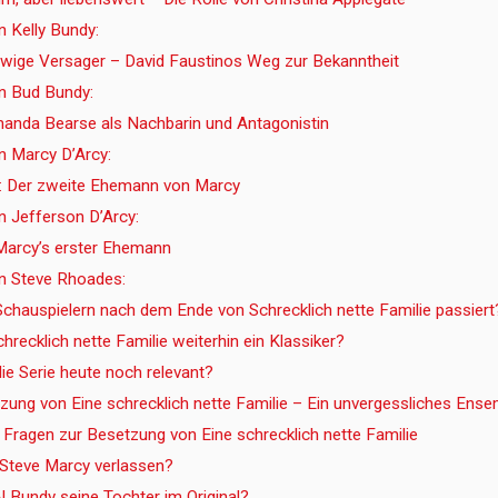
 Kelly Bundy:
wige Versager – David Faustinos Weg zur Bekanntheit
n Bud Bundy:
anda Bearse als Nachbarin und Antagonistin
 Marcy D’Arcy:
y: Der zweite Ehemann von Marcy
 Jefferson D’Arcy:
Marcy’s erster Ehemann
n Steve Rhoades:
Schauspielern nach dem Ende von Schrecklich nette Familie passiert
hrecklich nette Familie weiterhin ein Klassiker?
ie Serie heute noch relevant?
tzung von Eine schrecklich nette Familie – Ein unvergessliches Ens
e Fragen zur Besetzung von Eine schrecklich nette Familie
Steve Marcy verlassen?
l Bundy seine Tochter im Original?