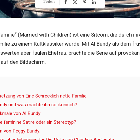
Teilen
Familie“ (Married with Children) ist eine Sitcom, die durch ih
ilie zu einem Kultklassiker wurde. Mit Al Bundy als dem fr
nswerten aber faulen Ehefrau, brachte die Serie auf provokan
auf den Bildschirm.
setzung von Eine Schrecklich nette Familie
undy und was machte ihn so ikonisch?
kmale von Al Bundy:
e feminine Satire oder ein Stereotyp?
n von Peggy Bundy:
m, aber liebenswert – Die Rolle von Christina Applegate