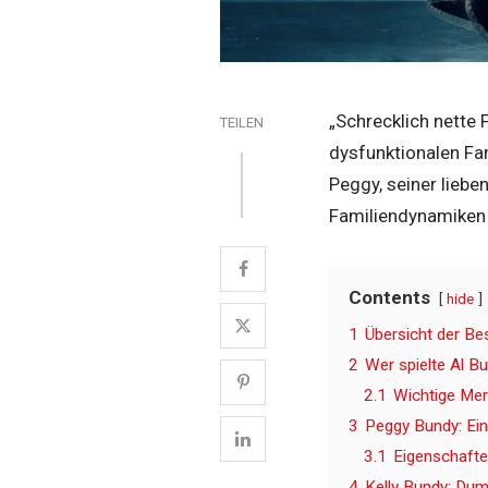
„Schrecklich nette 
TEILEN
dysfunktionalen Fam
Peggy, seiner liebe
Familiendynamiken 
Contents
hide
1
Übersicht der Be
2
Wer spielte Al B
2.1
Wichtige Mer
3
Peggy Bundy: Ein
3.1
Eigenschafte
4
Kelly Bundy: Dum