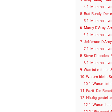
4.1
Merkmale von
5
Bud Bundy: Der e
5.1
Merkmale vo
6
Marcy D’Arcy: Am
6.1
Merkmale von
7
Jefferson D’Arc
7.1
Merkmale von
8
Steve Rhoades: 
8.1
Merkmale vo
9
Was ist mit den 
10
Warum bleibt Sc
10.1
Warum ist d
11
Fazit: Die Bese
12
Häufig gestellt
12.1
Warum hat 
12.2
Wie nennt A