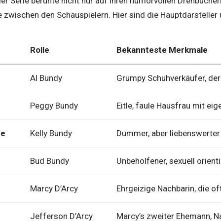
er Serie beruhte nicht nur auf ihren humorvollen Drehbücher
zwischen den Schauspielern. Hier sind die Hauptdarsteller un
Rolle
Bekannteste Merkmale
Al Bundy
Grumpy Schuhverkäufer, der 
Peggy Bundy
Eitle, faule Hausfrau mit e
te
Kelly Bundy
Dummer, aber liebenswerter
Bud Bundy
Unbeholfener, sexuell orient
Marcy D’Arcy
Ehrgeizige Nachbarin, die of
Jefferson D’Arcy
Marcy’s zweiter Ehemann, N