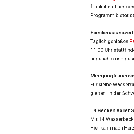
fröhlichen Therme
Programm bietet st
Familiensaunazeit
Täglich genießen
F
11:00 Uhr stattfind
angenehm und gesun
Meerjungfrauens
Für kleine Wasserr
gleiten. In der Sch
14 Becken voller 
Mit 14 Wasserbecke
Hier kann nach He