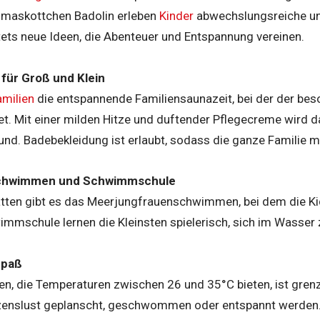
nmaskottchen Badolin erleben
Kinder
abwechslungsreiche un
ets neue Ideen, die Abenteuer und Entspannung vereinen.
 für Groß und Klein
amilien
die entspannende Familiensaunazeit, bei der der be
et. Mit einer milden Hitze und duftender Pflegecreme wird d
d. Badebekleidung ist erlaubt, sodass die ganze Familie 
chwimmen und Schwimmschule
atten gibt es das Meerjungfrauenschwimmen, bei dem die K
wimmschule lernen die Kleinsten spielerisch, sich im Wasser
Spaß
n, die Temperaturen zwischen 26 und 35°C bieten, ist gren
rzenslust geplanscht, geschwommen oder entspannt werden