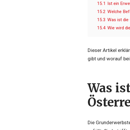
15.1
Ist ein Erw
15.2
Welche Befr
15.3
Was ist die
15.4
Wie wird d
Dieser Artikel erkl
gibt und worauf be
Was is
Österr
Die Grunderwerbsteu