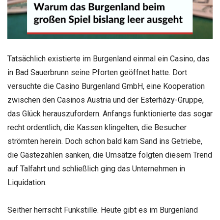
Tatsächlich existierte im Burgenland einmal ein Casino, das
in Bad Sauerbrunn seine Pforten geöffnet hatte. Dort
versuchte die Casino Burgenland GmbH, eine Kooperation
zwischen den Casinos Austria und der Esterházy-Gruppe,
das Glück herauszufordern. Anfangs funktionierte das sogar
recht ordentlich, die Kassen klingelten, die Besucher
strömten herein. Doch schon bald kam Sand ins Getriebe,
die Gästezahlen sanken, die Umsätze folgten diesem Trend
auf Talfahrt und schließlich ging das Unternehmen in
Liquidation.
Seither herrscht Funkstille. Heute gibt es im Burgenland