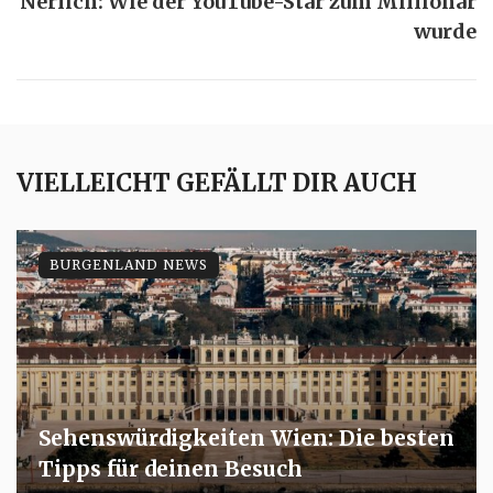
Nerlich: Wie der YouTube-Star zum Millionär
wurde
VIELLEICHT GEFÄLLT DIR AUCH
BURGENLAND NEWS
Sehenswürdigkeiten Wien: Die besten
Tipps für deinen Besuch