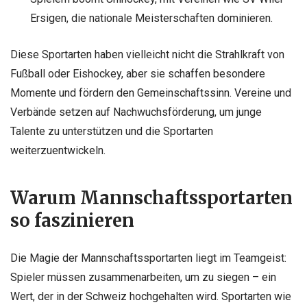
Ersigen, die nationale Meisterschaften dominieren.
Diese Sportarten haben vielleicht nicht die Strahlkraft von
Fußball oder Eishockey, aber sie schaffen besondere
Momente und fördern den Gemeinschaftssinn. Vereine und
Verbände setzen auf Nachwuchsförderung, um junge
Talente zu unterstützen und die Sportarten
weiterzuentwickeln.
Warum Mannschaftssportarten
so faszinieren
Die Magie der Mannschaftssportarten liegt im Teamgeist:
Spieler müssen zusammenarbeiten, um zu siegen – ein
Wert, der in der Schweiz hochgehalten wird. Sportarten wie