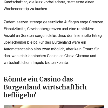
Kundschaft an, die kurz vorbeischaut, statt extra einen
Wochenendtrip zu buchen.
Zudem setzen strenge gesetzliche Auflagen enge Grenzen.
Einsatzlimits, Gewinnobergrenzen und eine restriktive
Anzahl an Geräten sorgen dafür, dass der finanzielle Ertrag
überschaubar bleibt. Für das Burgenland wäre ein
Automatencasino also zwar möglich, aber kein Ersatz für
das, was ein klassisches Casino an Glanz, Glamour und
wirtschaftlichem Impuls bieten könnte.
Könnte ein Casino das
Burgenland wirtschaftlich
beflügeln?