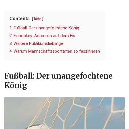
Contents
hide
1
Fußball: Der unangefochtene König
2
Eishockey: Adrenalin auf dem Eis
3
Weitere Publikumslieblinge
4
Warum Mannschaftssportarten so faszinieren
Fußball: Der unangefochtene
König