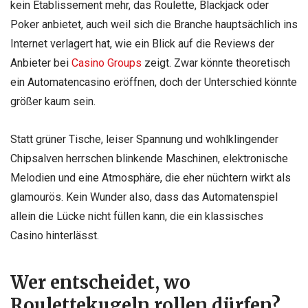
kein Etablissement mehr, das Roulette, Blackjack oder
Poker anbietet, auch weil sich die Branche hauptsächlich ins
Internet verlagert hat, wie ein Blick auf die Reviews der
Anbieter bei
Casino Groups
zeigt. Zwar könnte theoretisch
ein Automatencasino eröffnen, doch der Unterschied könnte
größer kaum sein.
Statt grüner Tische, leiser Spannung und wohlklingender
Chipsalven herrschen blinkende Maschinen, elektronische
Melodien und eine Atmosphäre, die eher nüchtern wirkt als
glamourös. Kein Wunder also, dass das Automatenspiel
allein die Lücke nicht füllen kann, die ein klassisches
Casino hinterlässt.
Wer entscheidet, wo
Roulettekugeln rollen dürfen?