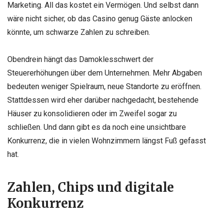
Marketing. All das kostet ein Vermögen. Und selbst dann
wäre nicht sicher, ob das Casino genug Gäste anlocken
könnte, um schwarze Zahlen zu schreiben.
Obendrein hängt das Damoklesschwert der
Steuererhöhungen über dem Unternehmen. Mehr Abgaben
bedeuten weniger Spielraum, neue Standorte zu eröffnen.
Stattdessen wird eher darüber nachgedacht, bestehende
Häuser zu konsolidieren oder im Zweifel sogar zu
schließen. Und dann gibt es da noch eine unsichtbare
Konkurrenz, die in vielen Wohnzimmern längst Fuß gefasst
hat.
Zahlen, Chips und digitale
Konkurrenz