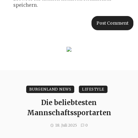
speichern.
BURGENLAND NEWS
LIFESTYLE
Die beliebtesten
Mannschaftssportarten
18. Juli 2025
0