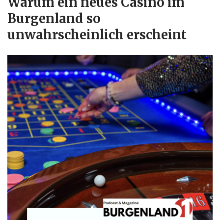
Warum ein neues Casino im
Burgenland so
unwahrscheinlich erscheint