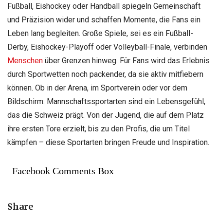
Fußball, Eishockey oder Handball spiegeln Gemeinschaft
und Präzision wider und schaffen Momente, die Fans ein
Leben lang begleiten. Große Spiele, sei es ein Fußball-
Derby, Eishockey-Playoff oder Volleyball-Finale, verbinden
Menschen
über Grenzen hinweg. Für Fans wird das Erlebnis
durch Sportwetten noch packender, da sie aktiv mitfiebern
können. Ob in der Arena, im Sportverein oder vor dem
Bildschirm: Mannschaftssportarten sind ein Lebensgefühl,
das die Schweiz prägt. Von der Jugend, die auf dem Platz
ihre ersten Tore erzielt, bis zu den Profis, die um Titel
kämpfen – diese Sportarten bringen Freude und Inspiration.
Facebook Comments Box
Share