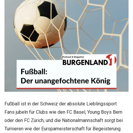
Fußball ist in der Schweiz der absolute Lieblingssport.
Fans jubeln für Clubs wie den FC Basel, Young Boys Bern
oder den FC Zürich, und die Nationalmannschaft sorgt bei
Turnieren wie der Europameisterschaft für Begeisterung.