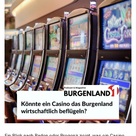
Ein Blick nach Baden oder Bregenz zeigt, was ein Casino