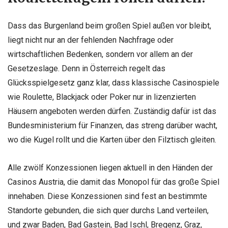
Dass das Burgenland beim großen Spiel außen vor bleibt,
liegt nicht nur an der fehlenden Nachfrage oder
wirtschaftlichen Bedenken, sondern vor allem an der
Gesetzeslage. Denn in Österreich regelt das
Glücksspielgesetz ganz klar, dass klassische Casinospiele
wie Roulette, Blackjack oder Poker nur in lizenzierten
Häusern angeboten werden dürfen. Zuständig dafür ist das
Bundesministerium für Finanzen, das streng darüber wacht,
wo die Kugel rollt und die Karten über den Filztisch gleiten.
Alle zwölf Konzessionen liegen aktuell in den Händen der
Casinos Austria, die damit das Monopol für das große Spiel
innehaben. Diese Konzessionen sind fest an bestimmte
Standorte gebunden, die sich quer durchs Land verteilen,
und zwar Baden, Bad Gastein, Bad Ischl, Bregenz, Graz,