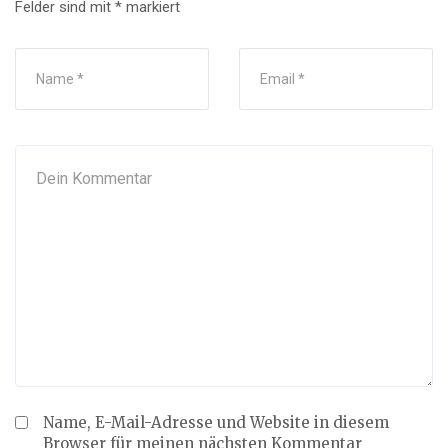
Felder sind mit
*
markiert
Name, E-Mail-Adresse und Website in diesem
Browser für meinen nächsten Kommentar