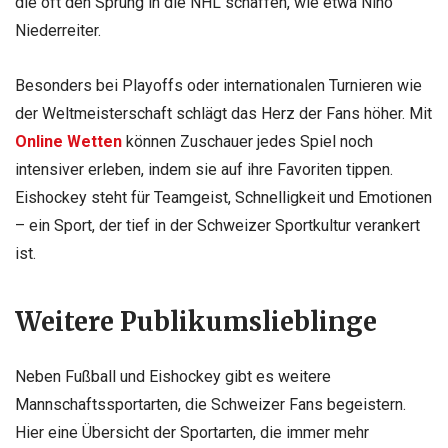
die oft den Sprung in die NHL schaffen, wie etwa Nino
Niederreiter.
Besonders bei Playoffs oder internationalen Turnieren wie
der Weltmeisterschaft schlägt das Herz der Fans höher. Mit
Online Wetten
können Zuschauer jedes Spiel noch
intensiver erleben, indem sie auf ihre Favoriten tippen.
Eishockey steht für Teamgeist, Schnelligkeit und Emotionen
– ein Sport, der tief in der Schweizer Sportkultur verankert
ist.
Weitere Publikumslieblinge
Neben Fußball und Eishockey gibt es weitere
Mannschaftssportarten, die Schweizer Fans begeistern.
Hier eine Übersicht der Sportarten, die immer mehr