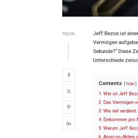
Jeff Bezos ist ein
TEILEN
Vermögen aufgebaut
Sekunde?“ Diese Za
Unterschiede zwisc
Contents
hide
1
Wer ist Jeff Bez
2
Das Vermögen vo
3
Wie viel verdient
4
Einkommen pro M
5
Warum Jeff Bezo
6
Amazon-Aktien a