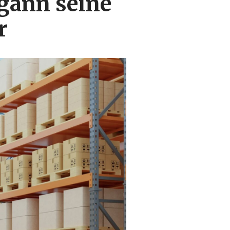
egann seine
r