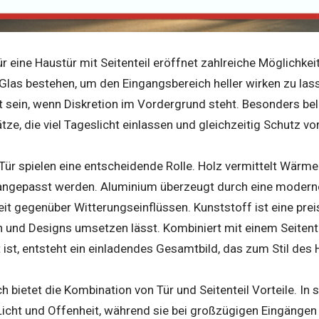
r eine Haustür mit Seitenteil eröffnet zahlreiche Möglichkei
 Glas bestehen, um den Eingangsbereich heller wirken zu las
 sein, wenn Diskretion im Vordergrund steht. Besonders bel
tze, die viel Tageslicht einlassen und gleichzeitig Schutz vo
 Tür spielen eine entscheidende Rolle. Holz vermittelt Wärme
ll angepasst werden. Aluminium überzeugt durch eine modern
t gegenüber Witterungseinflüssen. Kunststoff ist eine preisli
en und Designs umsetzen lässt. Kombiniert mit einem Seitent
ist, entsteht ein einladendes Gesamtbild, das zum Stil des
h bietet die Kombination von Tür und Seitenteil Vorteile. I
Licht und Offenheit, während sie bei großzügigen Eingängen 