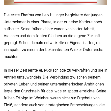
Die erste Ehefrau von Leo Hillinger begleitete den jungen
Unternehmer in einer Phase, in der er seine Karriere noch
aufbaute. Seine frühen Jahre waren von harter Arbeit,
Visionen und dem festen Glauben an die eigene Zukunft
geprägt. Schon damals entwickelte er Eigenschaften, die
ihn später zu einem der bekanntesten Winzer Österreichs
machten.
In dieser Zeit lernte er, Rückschläge zu verkraften und sie in
Antrieb umzuwandeln. Die Verbindung zwischen seinem
privaten Leben und seinen unternehmerischen Ambitionen
legte den Grundstein für das, was er später erreichte. Seine
frühen Erfolge im Weinbau waren nicht nur Ergebnis von
Fleiß, sondern auch von strategischen Entscheidungen, die