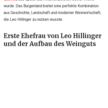
wurde. Das Burgenland bietet eine perfekte Kombination
aus Geschichte, Landschaft und moderner Weinwirtschaft,
die Leo Hillinger zu nutzen wusste.
Erste Ehefrau von Leo Hillinger
und der Aufbau des Weinguts