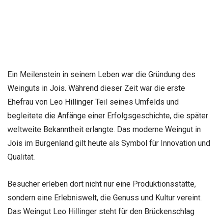
Ein Meilenstein in seinem Leben war die Gründung des
Weinguts in Jois. Während dieser Zeit war die erste
Ehefrau von Leo Hillinger Teil seines Umfelds und
begleitete die Anfänge einer Erfolgsgeschichte, die später
weltweite Bekanntheit erlangte. Das moderne Weingut in
Jois im Burgenland gilt heute als Symbol für Innovation und
Qualität.
Besucher erleben dort nicht nur eine Produktionsstätte,
sondern eine Erlebniswelt, die Genuss und Kultur vereint.
Das Weingut Leo Hillinger steht für den Brückenschlag