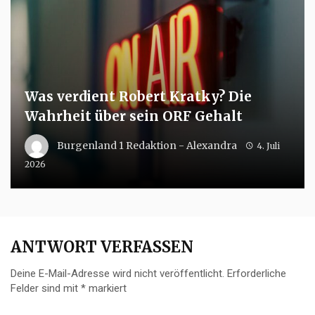
Was verdient Robert Kratky? Die
Wahrheit über sein ORF Gehalt
Burgenland 1 Redaktion - Alexandra
4. Juli
2026
ANTWORT VERFASSEN
Deine E-Mail-Adresse wird nicht veröffentlicht.
Erforderliche
Felder sind mit
*
markiert