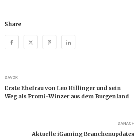
Share
DAVOR
Erste Ehefrau von Leo Hillinger und sein
Weg als Promi-Winzer aus dem Burgenland
DANACH
Aktuelle iGaming Branchenupdates