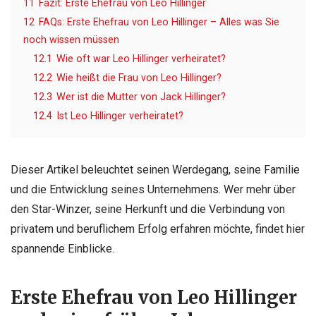
11
Fazit: Erste Ehefrau von Leo Hillinger
12
FAQs: Erste Ehefrau von Leo Hillinger – Alles was Sie
noch wissen müssen
12.1
Wie oft war Leo Hillinger verheiratet?
12.2
Wie heißt die Frau von Leo Hillinger?
12.3
Wer ist die Mutter von Jack Hillinger?
12.4
Ist Leo Hillinger verheiratet?
Dieser Artikel beleuchtet seinen Werdegang, seine Familie
und die Entwicklung seines Unternehmens. Wer mehr über
den Star-Winzer, seine Herkunft und die Verbindung von
privatem und beruflichem Erfolg erfahren möchte, findet hier
spannende Einblicke.
Erste Ehefrau von Leo Hillinger