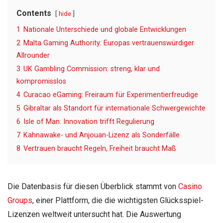
Contents
hide
1
Nationale Unterschiede und globale Entwicklungen
2
Malta Gaming Authority: Europas vertrauenswürdiger
Allrounder
3
UK Gambling Commission: streng, klar und
kompromisslos
4
Curacao eGaming: Freiraum für Experimentierfreudige
5
Gibraltar als Standort für internationale Schwergewichte
6
Isle of Man: Innovation trifft Regulierung
7
Kahnawake- und Anjouan-Lizenz als Sonderfälle
8
Vertrauen braucht Regeln, Freiheit braucht Maß
Die Datenbasis für diesen Überblick stammt von
Casino
Groups
, einer Plattform, die die wichtigsten Glücksspiel-
Lizenzen weltweit untersucht hat. Die Auswertung