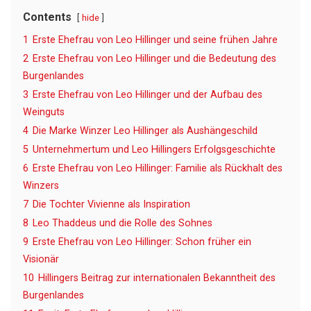
Contents
hide
1
Erste Ehefrau von Leo Hillinger und seine frühen Jahre
2
Erste Ehefrau von Leo Hillinger und die Bedeutung des
Burgenlandes
3
Erste Ehefrau von Leo Hillinger und der Aufbau des
Weinguts
4
Die Marke Winzer Leo Hillinger als Aushängeschild
5
Unternehmertum und Leo Hillingers Erfolgsgeschichte
6
Erste Ehefrau von Leo Hillinger: Familie als Rückhalt des
Winzers
7
Die Tochter Vivienne als Inspiration
8
Leo Thaddeus und die Rolle des Sohnes
9
Erste Ehefrau von Leo Hillinger: Schon früher ein
Visionär
10
Hillingers Beitrag zur internationalen Bekanntheit des
Burgenlandes