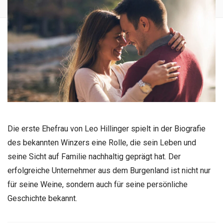
Die erste Ehefrau von Leo Hillinger spielt in der Biografie
des bekannten Winzers eine Rolle, die sein Leben und
seine Sicht auf Familie nachhaltig geprägt hat. Der
erfolgreiche Unternehmer aus dem Burgenland ist nicht nur
für seine Weine, sondern auch für seine persönliche
Geschichte bekannt.