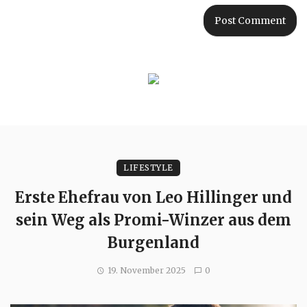
LIFESTYLE
Erste Ehefrau von Leo Hillinger und
sein Weg als Promi-Winzer aus dem
Burgenland
19. November 2025
0