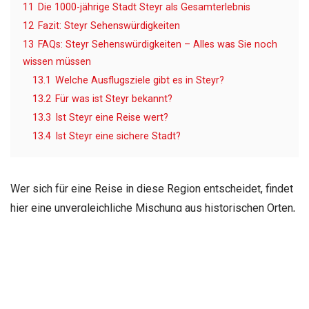
11
Die 1000-jährige Stadt Steyr als Gesamterlebnis
12
Fazit: Steyr Sehenswürdigkeiten
13
FAQs: Steyr Sehenswürdigkeiten – Alles was Sie noch
wissen müssen
13.1
Welche Ausflugsziele gibt es in Steyr?
13.2
Für was ist Steyr bekannt?
13.3
Ist Steyr eine Reise wert?
13.4
Ist Steyr eine sichere Stadt?
Wer sich für eine Reise in diese Region entscheidet, findet
hier eine unvergleichliche Mischung aus historischen Orten,
romantischen Plätzen und abwechslungsreichen
Ausflugszielen in der Umgebung. Dieser Artikel ist
lesenswert, weil er die wichtigsten Sehenswürdigkeiten
erklärt, kulturelle Schätze beschreibt und wertvolle Tipps
für einen unvergesslichen Aufenthalt gibt.